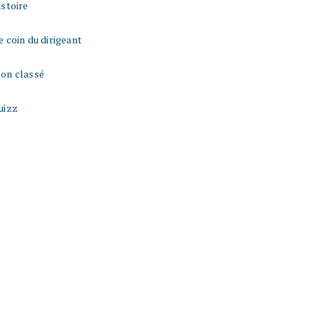
istoire
e coin du dirigeant
on classé
uizz