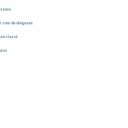
istoire
e coin du dirigeant
on classé
uizz