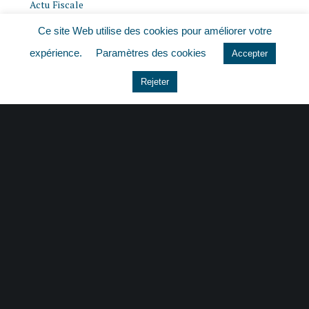
Actu Fiscale
Ce site Web utilise des cookies pour améliorer votre
Actu Juridique
expérience.
Paramètres des cookies
Accepter
Actu Sociale
Rejeter
actualite
histoire
Le coin du dirigeant
Non classé
quizz