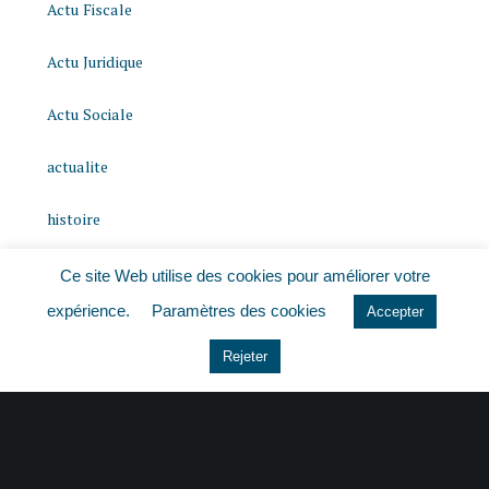
Actu Fiscale
Actu Juridique
Actu Sociale
actualite
histoire
Le coin du dirigeant
Ce site Web utilise des cookies pour améliorer votre
expérience.
Paramètres des cookies
Accepter
Non classé
Rejeter
quizz