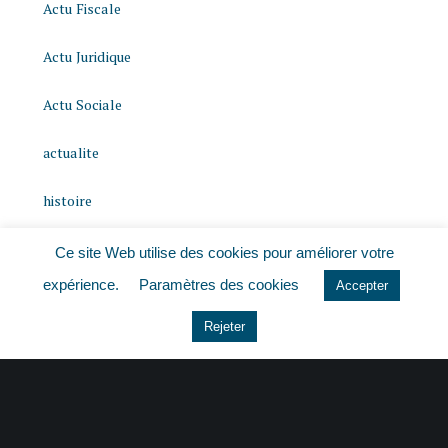
Actu Fiscale
Actu Juridique
Actu Sociale
actualite
histoire
Le coin du dirigeant
Ce site Web utilise des cookies pour améliorer votre
expérience.
Paramètres des cookies
Accepter
Non classé
Rejeter
quizz