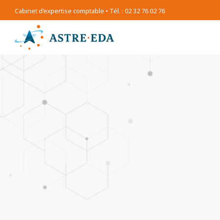
Cabinet d’expertise comptable • Tél. : 02 32 76 02 76