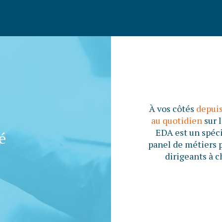
À vos côtés
depuis
au quotidien
sur 
EDA est un spéc
é
panel de métiers 
dirigeants à c