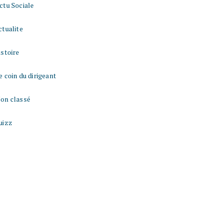
ctu Sociale
ctualite
istoire
e coin du dirigeant
on classé
uizz