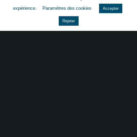
quizz
expérience.
Paramètres des cookies
Accepter
Rejeter
CONTACT
|
MENTIONS LÉGALES