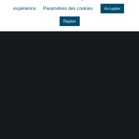
quizz
expérience.
Paramètres des cookies
Accepter
Rejeter
CONTACT
|
MENTIONS LÉGALES