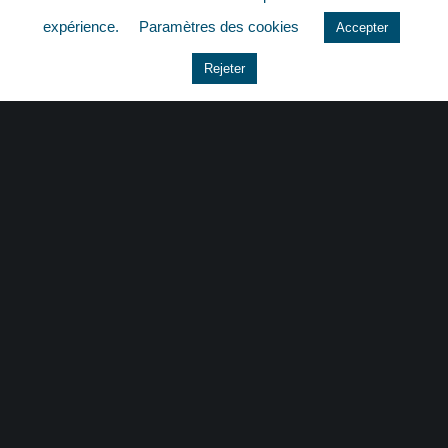
quizz
expérience.
Paramètres des cookies
Accepter
Rejeter
CONTACT
|
MENTIONS LÉGALES