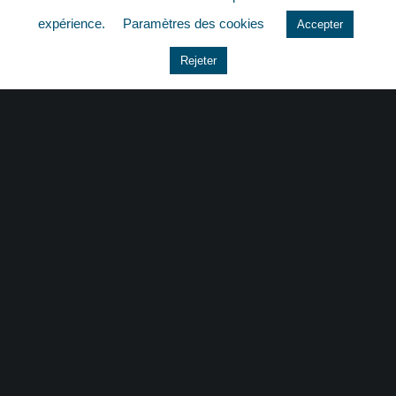
quizz
expérience.
Paramètres des cookies
Accepter
Rejeter
CONTACT
|
MENTIONS LÉGALES