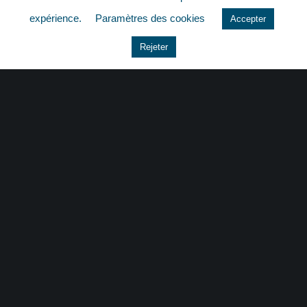
quizz
expérience.
Paramètres des cookies
Accepter
Rejeter
CONTACT
|
MENTIONS LÉGALES