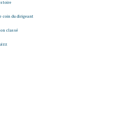
istoire
e coin du dirigeant
on classé
uizz