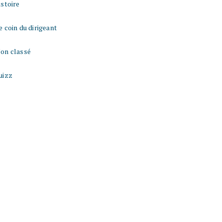
istoire
e coin du dirigeant
on classé
uizz