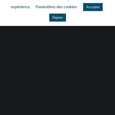
quizz
expérience.
Paramètres des cookies
Accepter
Rejeter
CONTACT
|
MENTIONS LÉGALES