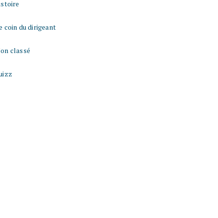
istoire
e coin du dirigeant
on classé
uizz