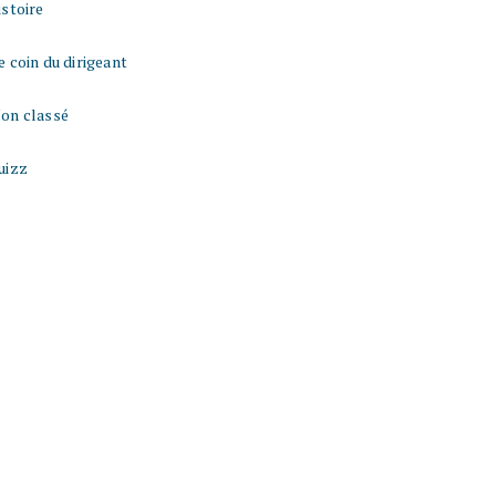
istoire
e coin du dirigeant
on classé
uizz