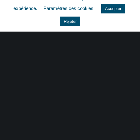
quizz
expérience.
Paramètres des cookies
Accepter
Rejeter
CONTACT
|
MENTIONS LÉGALES