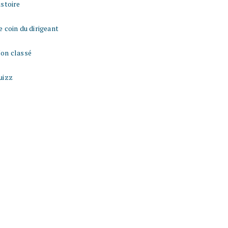
istoire
e coin du dirigeant
on classé
uizz