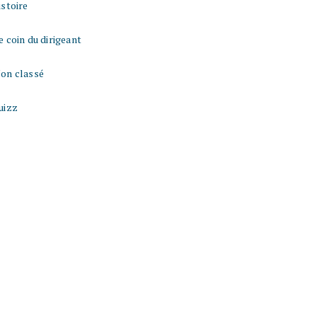
istoire
e coin du dirigeant
on classé
uizz