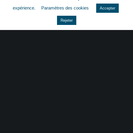
quizz
expérience.
Paramètres des cookies
Accepter
Rejeter
CONTACT
|
MENTIONS LÉGALES