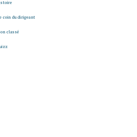
istoire
e coin du dirigeant
on classé
uizz