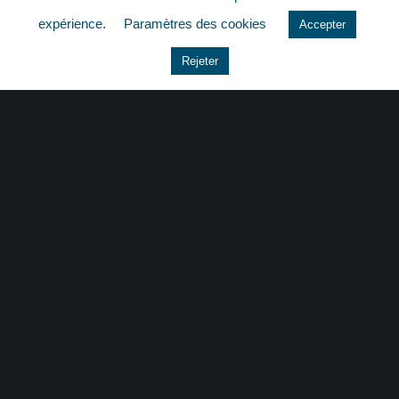
quizz
expérience.
Paramètres des cookies
Accepter
Rejeter
CONTACT
|
MENTIONS LÉGALES