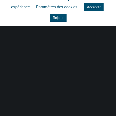
quizz
expérience.
Paramètres des cookies
Accepter
Rejeter
CONTACT
|
MENTIONS LÉGALES