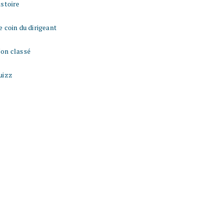
istoire
e coin du dirigeant
on classé
uizz