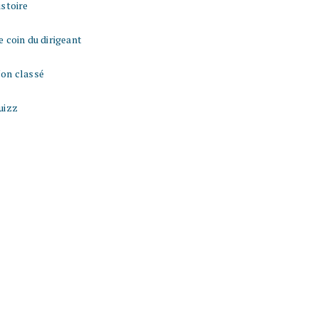
istoire
e coin du dirigeant
on classé
uizz