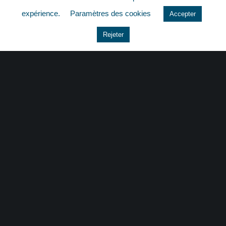
quizz
expérience.
Paramètres des cookies
Accepter
Rejeter
CONTACT
|
MENTIONS LÉGALES