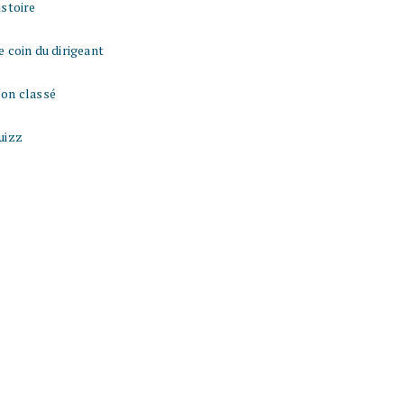
istoire
e coin du dirigeant
on classé
uizz