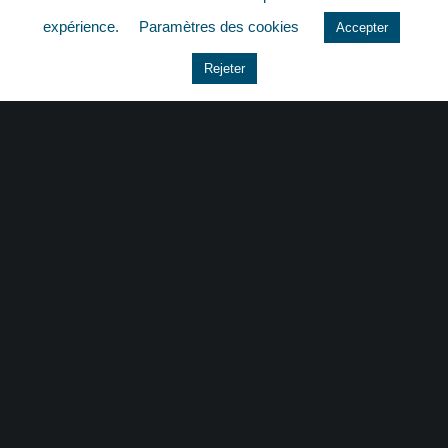
quizz
expérience.
Paramètres des cookies
Accepter
Rejeter
CONTACT
|
MENTIONS LÉGALES