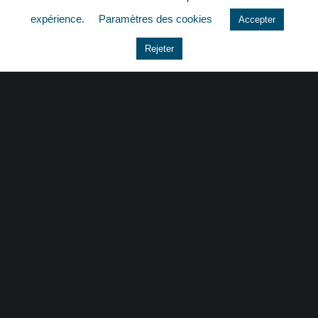
quizz
expérience.
Paramètres des cookies
Accepter
Rejeter
CONTACT
|
MENTIONS LÉGALES