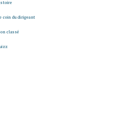
istoire
e coin du dirigeant
on classé
uizz