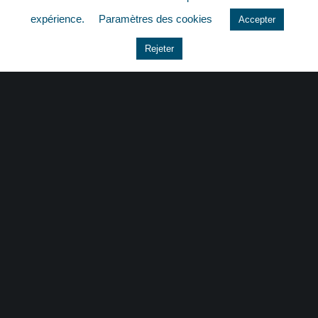
quizz
expérience.
Paramètres des cookies
Accepter
Rejeter
CONTACT
|
MENTIONS LÉGALES