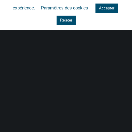
quizz
expérience.
Paramètres des cookies
Accepter
Rejeter
CONTACT
|
MENTIONS LÉGALES