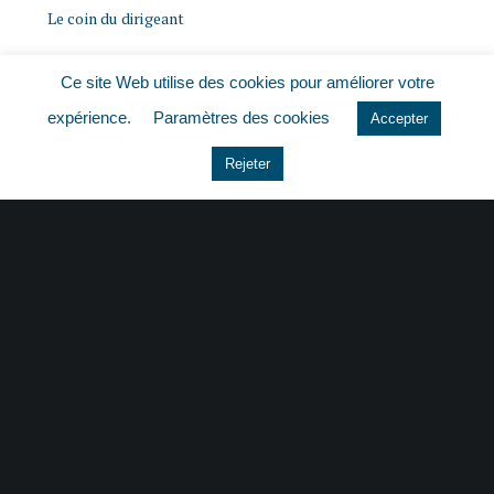
Le coin du dirigeant
Non classé
Ce site Web utilise des cookies pour améliorer votre
expérience.
Paramètres des cookies
Accepter
quizz
Rejeter