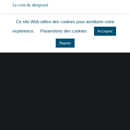
Le coin du dirigeant
Non classé
Ce site Web utilise des cookies pour améliorer votre
expérience.
Paramètres des cookies
Accepter
quizz
Rejeter