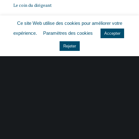
Le coin du dirigeant
Non classé
Ce site Web utilise des cookies pour améliorer votre
expérience.
Paramètres des cookies
Accepter
quizz
Rejeter