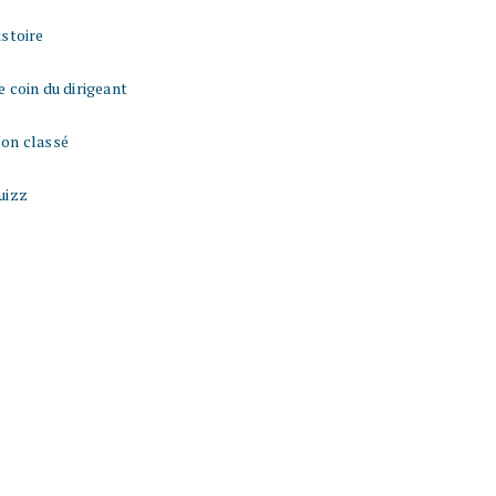
istoire
e coin du dirigeant
on classé
uizz