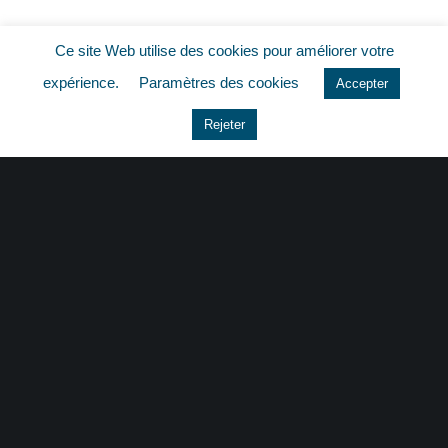
Non classé
Ce site Web utilise des cookies pour améliorer votre
quizz
expérience.
Paramètres des cookies
Accepter
Rejeter