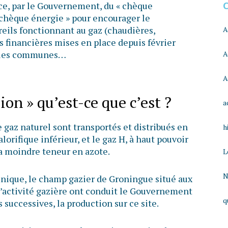
ace, par le Gouvernement, du « chèque
 chèque énergie » pour encourager le
eils fonctionnant au gaz (chaudières,
A
des financières mises en place depuis février
elles communes…
A
A
on » qu’est-ce que c’est ?
a
e gaz naturel sont transportés et distribués en
h
alorifique inférieur, et le gaz H, à haut pouvoir
 sa moindre teneur en azote.
L
N
unique, le champ gazier de Groningue situé aux
 l’activité gazière ont conduit le Gouvernement
q
 successives, la production sur ce site.