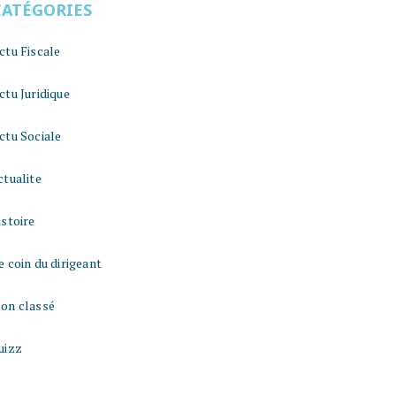
CATÉGORIES
ctu Fiscale
ctu Juridique
ctu Sociale
ctualite
istoire
e coin du dirigeant
on classé
uizz