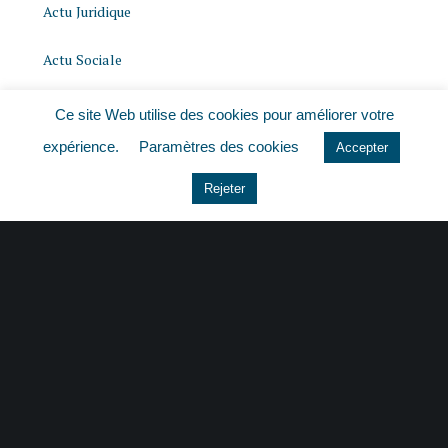
Actu Juridique
Actu Sociale
actualite
Ce site Web utilise des cookies pour améliorer votre
expérience.
Paramètres des cookies
Accepter
histoire
Rejeter
Le coin du dirigeant
Non classé
quizz