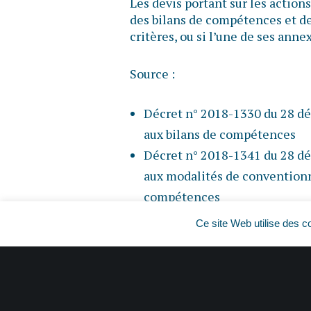
Les devis portant sur les action
des bilans de compétences et des
critères, ou si l’une de ses annex
Source :
Décret n° 2018-1330 du 28 dé
aux bilans de compétences
Décret n° 2018-1341 du 28 dé
aux modalités de convention
compétences
Décret n° 2018-1342 du 28 dé
Ce site Web utilise des c
charge des dépenses par les s
compétences prévues aux artic
Comment mettre en œuvre une a