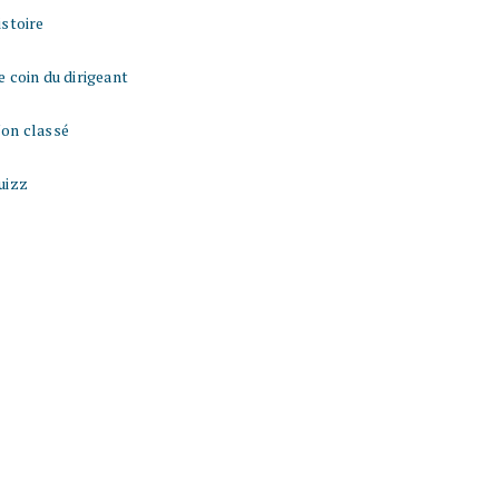
istoire
e coin du dirigeant
on classé
uizz