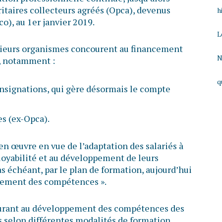
ritaires collecteurs agréés (Opca), devenus
h
), au 1er janvier 2019.
L
usieurs organismes concourent au financement
N
e, notamment :
q
onsignations, qui gère désormais le compte
s (ex-Opca).
en œuvre en vue de l’adaptation des salariés à
ployabilité et au développement de leurs
s échéant, par le plan de formation, aujourd’hui
ement des compétences ».
ourant au développement des compétences des
s selon différentes modalités de formation