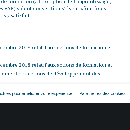
s de formation (à l’exception de l’apprentissage,
 VAE) valent convention s’ils satisfont à ces
es y satisfait.
cembre 2018 relatif aux actions de formation et
cembre 2018 relatif aux actions de formation et
nement des actions de développement des
cembre 2018 relatif aux modalités de prise en
ookies pour améliorer votre expérience.
Paramètres des cookies
ections financières des opérateurs de
les L. 6332-14 et L. 6332-17 du code du travail
ction de formation ?
© Copyright WebLex –