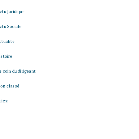
ctu Juridique
ctu Sociale
ctualite
istoire
e coin du dirigeant
on classé
uizz