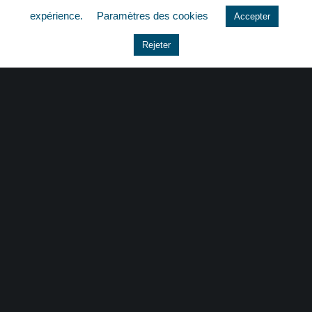
expérience.
Paramètres des cookies
Accepter
Le coin du dirigeant
Rejeter
Non classé
quizz