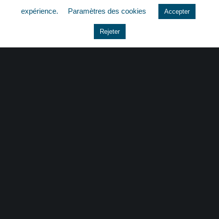
expérience.
Paramètres des cookies
Accepter
Le coin du dirigeant
Rejeter
Non classé
quizz