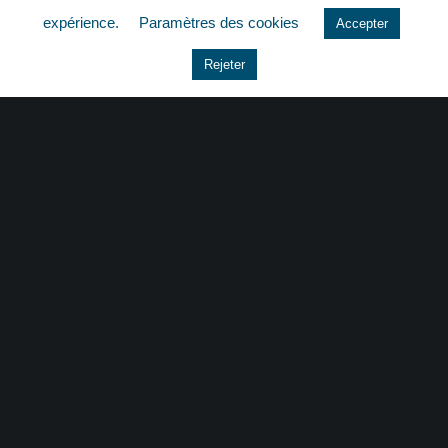
expérience.
Paramètres des cookies
Accepter
Le coin du dirigeant
Rejeter
Non classé
quizz