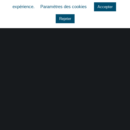
expérience.
Paramètres des cookies
Accepter
Le coin du dirigeant
Rejeter
Non classé
quizz