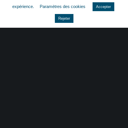
expérience.
Paramètres des cookies
Accepter
Le coin du dirigeant
Rejeter
Non classé
quizz