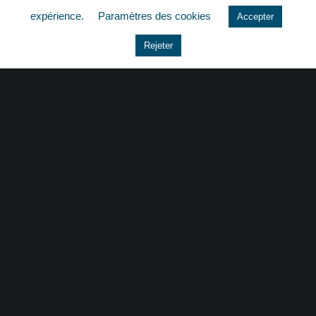
expérience.
Paramètres des cookies
Accepter
Le coin du dirigeant
Rejeter
Non classé
quizz