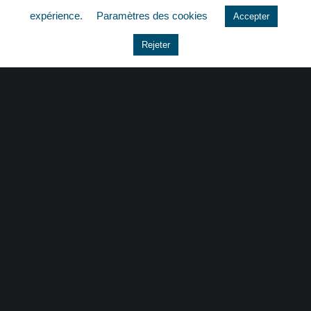
expérience.
Paramètres des cookies
Accepter
Le coin du dirigeant
Rejeter
Non classé
quizz