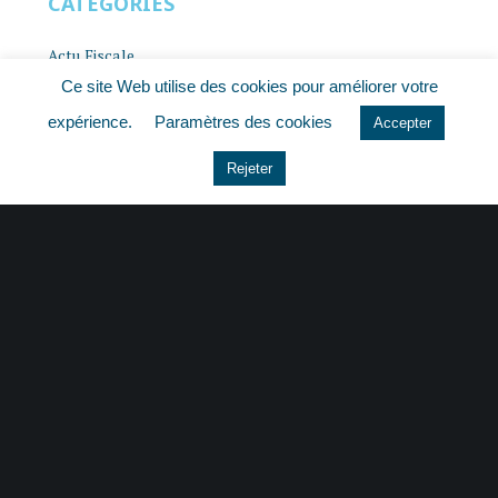
CATÉGORIES
Actu Fiscale
Ce site Web utilise des cookies pour améliorer votre
Actu Juridique
expérience.
Paramètres des cookies
Accepter
Actu Sociale
Rejeter
actualite
histoire
Le coin du dirigeant
Non classé
quizz